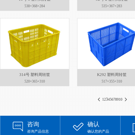
538×368×284
535×367×283
314号 塑料周转筐
K292 塑料周转筐
520×365×310
517×355×310
3
1
2
4
5
6
7
8
9
10
咨询
确认
咨询产品信息
确认您的产品