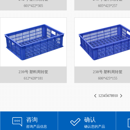
601*422*305
605*423*257
239号 塑料周转筐
238号 塑料周转筐
612*428*181
606*425*155
5
1
2
3
4
6
7
8
9
10
咨询
确认
咨询产品信息
确认您的产品