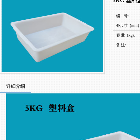
5KG 塑料
编 号:
外尺寸（mm）
容 量（kg):
备 注:
详细介绍