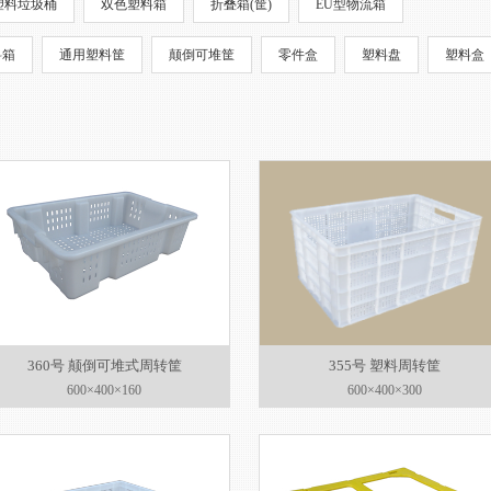
塑料垃圾桶
双色塑料箱
折叠箱(筐)
EU型物流箱
料箱
通用塑料筐
颠倒可堆筐
零件盒
塑料盘
塑料盒
360号 颠倒可堆式周转筐
355号 塑料周转筐
600×400×160
600×400×300