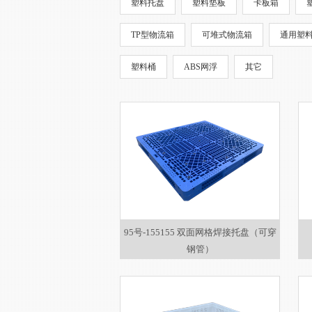
塑料托盘
塑料垫板
卡板箱
TP型物流箱
可堆式物流箱
通用塑
塑料桶
ABS网浮
其它
95号-155155 双面网格焊接托盘（可穿
钢管）
1550×1550×150