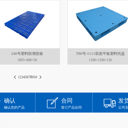
246号塑料防潮垫板
T90号-1111双面平板塑料托盘
1005×608×50
1100×1100×150
8
1
2
3
4
5
6
7
9
10
确认
合同
发
确认您的产品
签订产品合同
公司