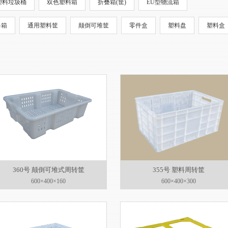
塑料垃圾桶
双色塑料箱
折叠箱(筐)
EU型物流箱
料箱
通用塑料筐
颠倒可堆筐
零件盒
塑料盘
塑料盒
360号 颠倒可堆式周转筐
355号 塑料周转筐
600×400×160
600×400×300