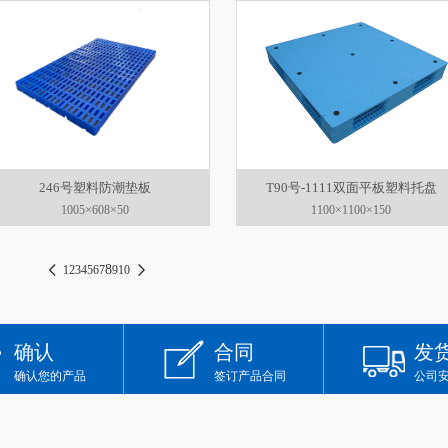
246号塑料防潮垫板
T90号-1111双面平板塑料托盘
1005×608×50
1100×1100×150
8
1
2
3
4
5
6
7
9
10
确认
合同
发
确认您的产品
签订产品合同
公司