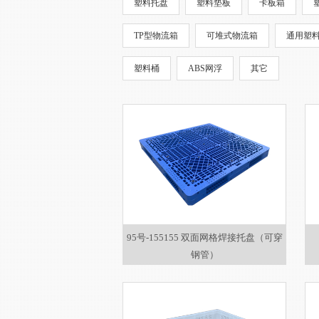
塑料托盘
塑料垫板
卡板箱
TP型物流箱
可堆式物流箱
通用塑
塑料桶
ABS网浮
其它
95号-155155 双面网格焊接托盘（可穿
钢管）
1550×1550×150