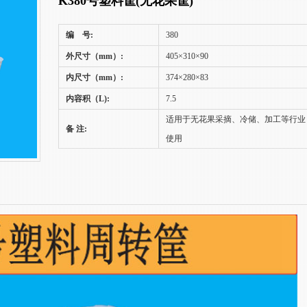
K380号塑料筐(无花果筐)
编 号:
380
外尺寸（mm）:
405×310×90
内尺寸（mm）:
374×280×83
内容积（L):
7.5
适用于无花果采摘、冷储、加工等行业
备 注:
使用